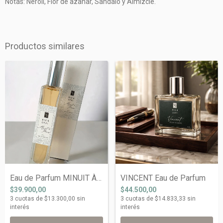
Notas: Neroli, Flor de azahar, Sandalo y Almizcle.
Productos similares
Eau de Parfum MINUIT À PARIS
VINCENT Eau de Parfum
$39.900,00
$44.500,00
3
cuotas de
$13.300,00
sin
3
cuotas de
$14.833,33
sin
interés
interés