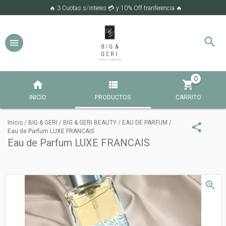
🔥 3 Cuotas s/interes 💳 y 10% Off tranferencia 🔥
0
INICIO
PRODUCTOS
CARRITO
Inicio
/
BIG & GERI
/
BIG & GERI BEAUTY
/
EAU DE PARFUM
/
Eau de Parfum LUXE FRANCAIS
Eau de Parfum LUXE FRANCAIS